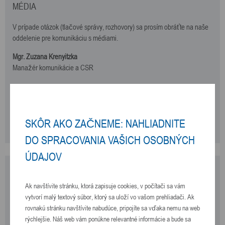
MÉDIA
V prípade otázok (tlačové správy, rozhovory) sa prosím obráťte na naše
oddelenie pre komunikáciu s médiami.
Mgr. Zuzana Krenyitzka
Manažér komunikácie a CSR
FCC Slovensko, s.r.o.
Lamačská cesta 3/B, 841 04 Bratislava, Slovensko
Tel.:
+421 903 692 739
SKÔR AKO ZAČNEME: NAHLIADNITE
E-mail:
media@fcc-group.sk
DO SPRACOVANIA VAŠICH OSOBNÝCH
ÚDAJOV
ŠTÍTKY
Ak navštívite stránku, ktorá zapisuje cookies, v počítači sa vám
Drevený odpad
|
Druh odpadu
|
Druhotná surovina
|
Druhy
vytvorí malý textový súbor, ktorý sa uloží vo vašom prehliadači. Ak
odpadov
|
Elektro odpad
|
Eternit
|
FCC Slovensko, s.r.o.
|
rovnakú stránku navštívite nabudúce, pripojíte sa vďaka nemu na web
Kvalita a certifikácia
|
Odpad z vypratávania
|
Odpad zo
rýchlejšie. Náš web vám ponúkne relevantné informácie a bude sa