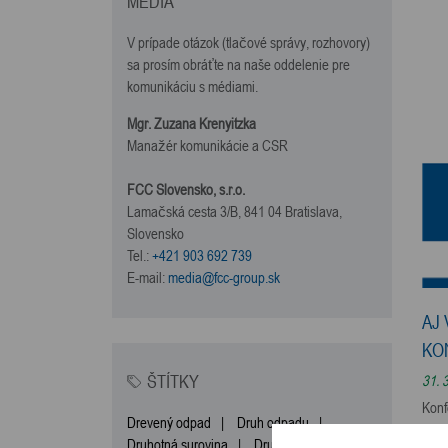
MÉDIA
V prípade otázok (tlačové správy, rozhovory)
sa prosím obráťte na naše oddelenie pre
komunikáciu s médiami.
Mgr. Zuzana Krenyitzka
Manažér komunikácie a CSR
FCC Slovensko, s.r.o.
Lamačská cesta 3/B, 841 04 Bratislava,
Slovensko
Tel.:
+421 903 692 739
E-mail:
media@fcc-group.sk
AJ
KO
ŠTÍTKY
31. 
Konf
Drevený odpad
|
Druh odpadu
|
Gran
Druhotná surovina
|
Druhy odpadov
|