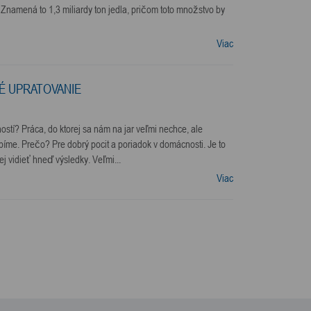
 Znamená to 1,3 miliardy ton jedla, pričom toto množstvo by
Viac
É UPRATOVANIE
stí? Práca, do ktorej sa nám na jar veľmi nechce, ale
bíme. Prečo? Pre dobrý pocit a poriadok v domácnosti. Je to
ej vidieť hneď výsledky. Veľmi...
Viac