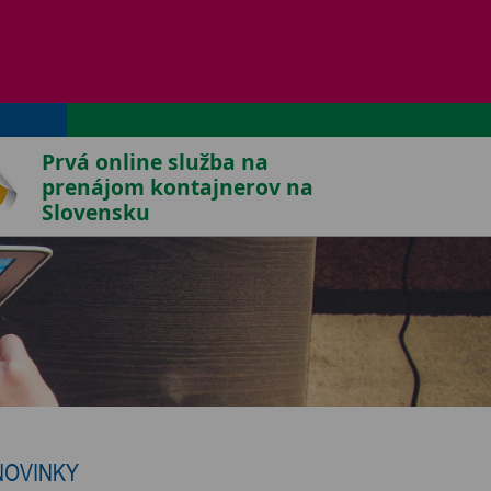
Share
TERAZ ZNEŠKODNIŤ ODPAD
OVINKY
KONTAKT
Prvá online služba na
prenájom kontajnerov na
Slovensku
NOVINKY