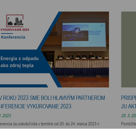
 V ROKU 2023 SME BOLI HLAVNÝM PARTNEROM
PRISP
NFERENCIE VYKUROVANIE 2023
JU AK
3. 2023
25. 3. 2
erencia sa uskutočnila v termíne od 20. do 24. marca 2023 v
Pomôžte 
d hoteli Bellevue vo Vysokých Tatrách. Tradičný, už 31. ročník
deťom ut