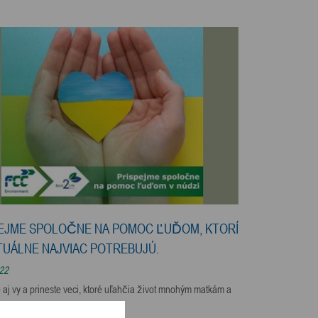
EJME SPOLOČNE NA POMOC ĽUĎOM, KTORÍ
TUÁLNE NAJVIAC POTREBUJÚ.
022
aj vy a prineste veci, ktoré uľahčia život mnohým matkám a
ekajúcim pred hrozbami vojny.