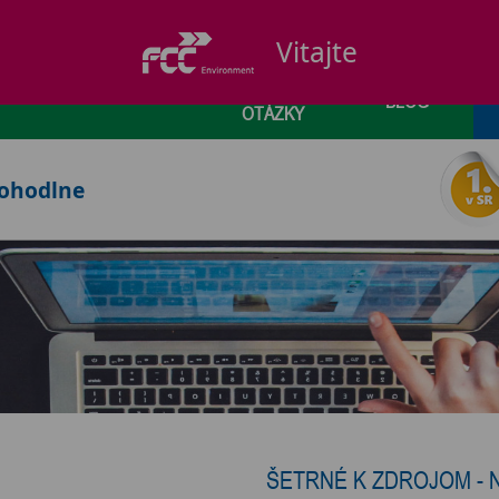
ČASTO
CIRCULAR
ODPAD
KONTAJNER
KLADENÉ
N
BLOG
OTÁZKY
pohodlne
ŠETRNÉ K ZDROJOM - 