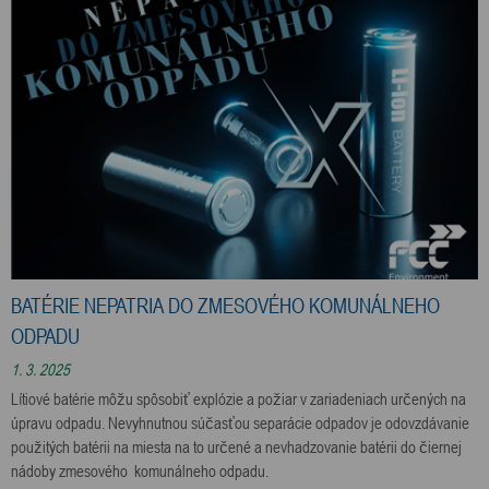
BATÉRIE NEPATRIA DO ZMESOVÉHO KOMUNÁLNEHO
ODPADU
1. 3. 2025
Lítiové batérie môžu spôsobiť explózie a požiar v zariadeniach určených na
úpravu odpadu. Nevyhnutnou súčasťou separácie odpadov je odovzdávanie
použitých batérii na miesta na to určené a nevhadzovanie batérii do čiernej
nádoby zmesového komunálneho odpadu.