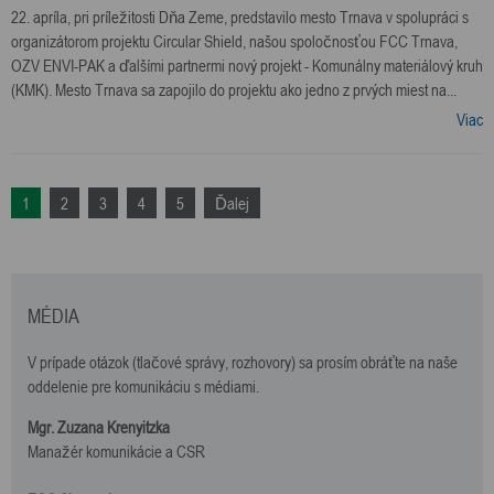
22. apríla, pri príležitosti Dňa Zeme, predstavilo mesto Trnava v spolupráci s
organizátorom projektu Circular Shield, našou spoločnosťou FCC Trnava,
OZV ENVI-PAK a ďalšími partnermi nový projekt - Komunálny materiálový kruh
(KMK). Mesto Trnava sa zapojilo do projektu ako jedno z prvých miest na...
Viac
1
2
3
4
5
Ďalej
MÉDIA
V prípade otázok (tlačové správy, rozhovory) sa prosím obráťte na naše
oddelenie pre komunikáciu s médiami.
Mgr. Zuzana Krenyitzka
Manažér komunikácie a CSR