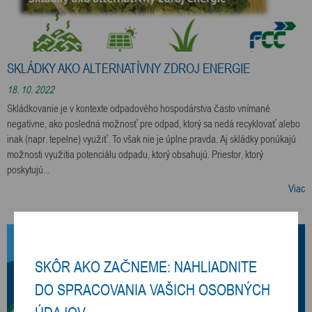
SKLÁDKY AKO ALTERNATÍVNY ZDROJ ENERGIE
18. 10. 2022
Skládkovanie je v kontexte odpadového hospodárstva často vnímané
negatívne, ako posledná možnosť pre odpad, ktorý sa nedá recyklovať alebo
inak (napr. tepelne) využiť. To však nie je úplne pravda. Aj skládky ponúkajú
možnosti využitia potenciálu odpadu, ktorý obsahujú. Priestor, ktorý
poskytujú...
Viac
SKÔR AKO ZAČNEME: NAHLIADNITE
DO SPRACOVANIA VAŠICH OSOBNÝCH