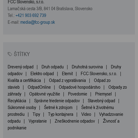
FCC Slovensko, s.r.o.
Lamačská cesta 3/B, 841 04 Bratislava, Slovensko
Tel.:
+421 903 692 739
E-mail:
media@fcc-group.sk
ŠTÍTKY
Drevený odpad
|
Druh odpadu
|
Druhotná surovina
|
Druhy
odpadov
|
Elektro odpad
|
Eternit
|
FCC Slovensko, s.r.o.
|
Kvalita a certifikácia
|
Odpad z vypratávania
|
Odpad zo
stavieb
|
OdpadOnline
|
Odpadové hospodárstvo
|
Odpady zo
záhrady
|
Opätovné využitie
|
Povedomie
|
Priemysel
|
Recyklácia
|
Správne triedenie odpadov
|
Stavebný odpad
|
Súkromné osoby
|
Šetrné k zdrojom
|
Šetrné k životnému
prostrediu
|
Tipy
|
Typ kontajnera
|
Video
|
Vyhadzovanie
odpadu
|
Vypratanie
|
Zneškodnenie odpadov
|
Živnosť a
podnikanie