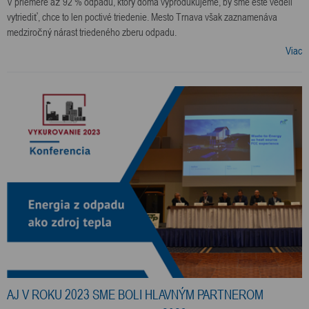
V priemere až 92 % odpadu, ktorý doma vyprodukujeme, by sme ešte vedeli
vytriediť, chce to len poctivé triedenie. Mesto Trnava však zaznamenáva
medziročný nárast triedeného zberu odpadu.
Viac
AJ V ROKU 2023 SME BOLI HLAVNÝM PARTNEROM